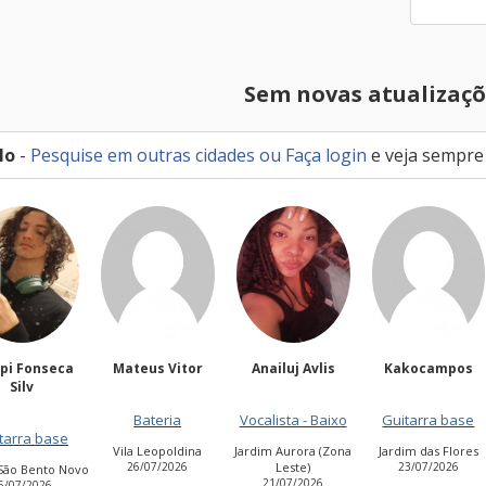
Sem novas atualizaçõ
lo
-
Pesquise em outras cidades
ou
Faça login
e veja sempre
pi Fonseca
Mateus Vitor
Anailuj Avlis
Kakocampos
Silv
Bateria
Vocalista - Baixo
Guitarra base
arra base
Vila Leopoldina
Jardim Aurora (Zona
Jardim das Flores
26/07/2026
Leste)
23/07/2026
ão Bento Novo
21/07/2026
/07/2026