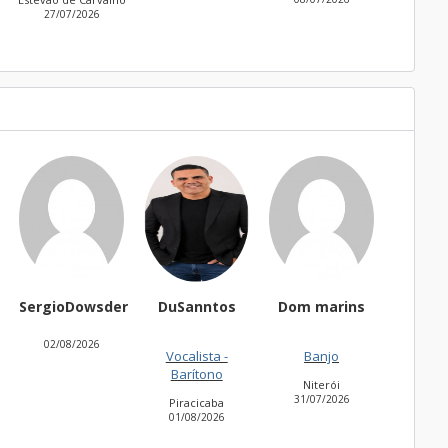
27/07/2026
SergioDowsder
DuSanntos
Dom marins
thai
02/08/2026
Vocalista -
Banjo
Tec
Barítono
Niterói
Be
31/07/2026
31/07
Piracicaba
01/08/2026