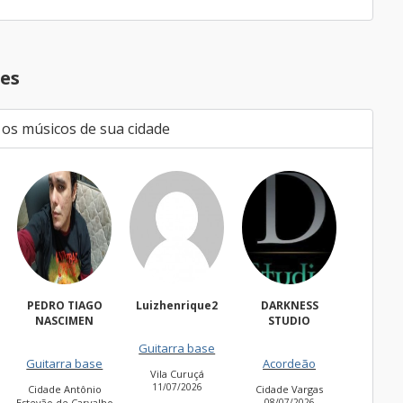
es
 os músicos de sua cidade
PEDRO TIAGO
Luizhenrique2
DARKNESS
Bacha
NASCIMEN
STUDIO
Guitarra base
Guitarr
Guitarra base
Acordeão
Vila Curuçá
Cidade 
11/07/2026
30/06/
Cidade Antônio
Cidade Vargas
Estevão de Carvalho
08/07/2026