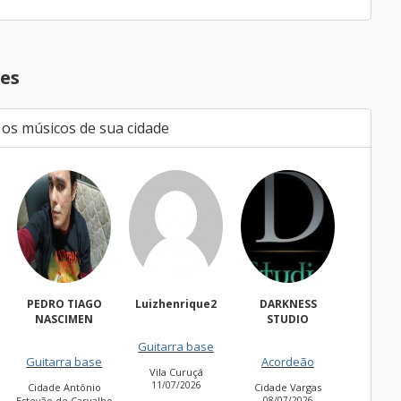
es
 os músicos de sua cidade
PEDRO TIAGO
Luizhenrique2
DARKNESS
Bach
NASCIMEN
STUDIO
Guitarra base
Guitar
Guitarra base
Acordeão
Vila Curuçá
Cidade
11/07/2026
30/06
Cidade Antônio
Cidade Vargas
Estevão de Carvalho
08/07/2026