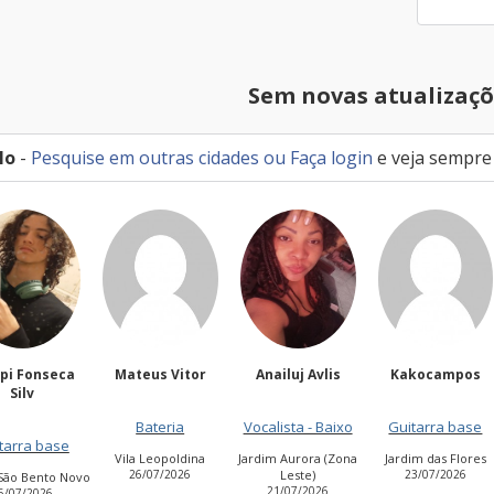
Sem novas atualizaçõ
lo
-
Pesquise em outras cidades
ou
Faça login
e veja sempre
ppi Fonseca
Mateus Vitor
Anailuj Avlis
Kakocampos
Silv
Bateria
Vocalista - Baixo
Guitarra base
tarra base
Vila Leopoldina
Jardim Aurora (Zona
Jardim das Flores
26/07/2026
Leste)
23/07/2026
São Bento Novo
21/07/2026
6/07/2026