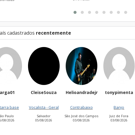
aís cadastrados
recentemente
arga01
CleiseSouza
Helioandradejr
tonypimenta
tarra base
Vocalista - Geral
Contrabaixo
Banjo
São Paulo
Salvador
São José dos Campos
Juiz de Fora
6/08/2026
05/08/2026
03/08/2026
03/08/2026