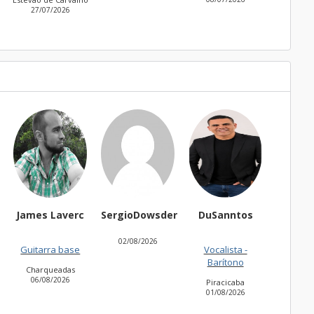
27/07/2026
James Laverc
SergioDowsder
DuSanntos
Dom m
02/08/2026
Guitarra base
Vocalista -
Ba
Barítono
Charqueadas
Nit
06/08/2026
31/07
Piracicaba
01/08/2026