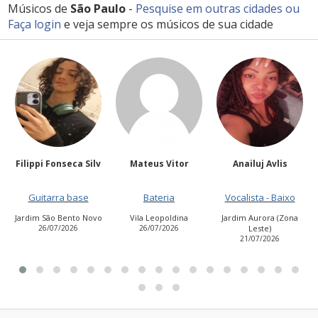
Músicos de
São Paulo
-
Pesquise em outras cidades
ou
Faça login
e veja sempre os músicos de sua cidade
lv
Mateus Vitor
Anailuj Avlis
Kakocampos
Bateria
Vocalista - Baixo
Guitarra base
vo
Vila Leopoldina
Jardim Aurora (Zona
Jardim das Flores
26/07/2026
Leste)
23/07/2026
21/07/2026