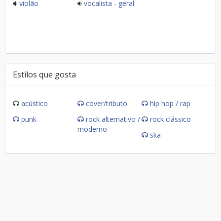
violão
vocalista - geral
Estilos que gosta
acústico
cover/tributo
hip hop / rap
punk
rock alternativo /
rock clássico
moderno
ska