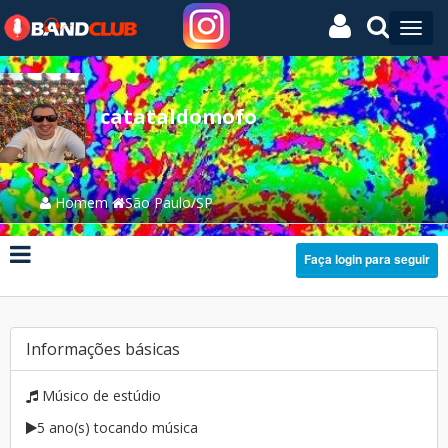
catataldomofo
Homem
São Paulo/SP
Faça login para seguir
Informações básicas
Músico de estúdio
5 ano(s) tocando música