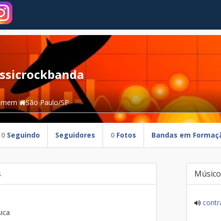
assicrockbanda
omem
São Paulo/SP
0
Seguindo
Seguidores
0
Fotos
Bandas em Formaç
s
Músico
contr
ica