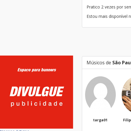
Pratico 2 vezes por s
Estou mais disponível 
Músicos de
São Pau
targa01
Filippi Fonseca
Ma
Silv