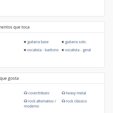
mentos que toca
guitarra base
guitarra solo
vocalista - barítono
vocalista - geral
 que gosta
cover/tributo
heavy metal
rock alternativo /
rock clássico
moderno