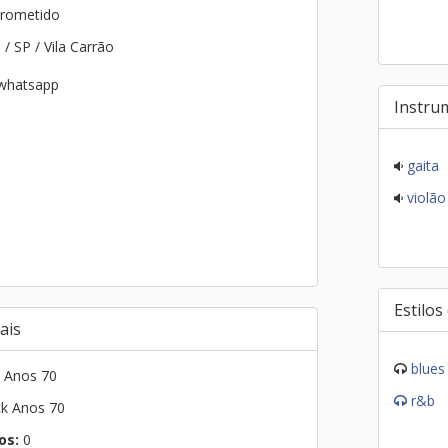
rometido
o
/ SP / Vila Carrão
 whatsapp
Instru
gaita
violão
Estilos
ais
blues
k Anos 70
r&b
ck Anos 70
os:
0