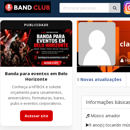
PUBLICIDADE
cl
H
Banda para eventos em Belo
Horizonte
0
Novas atualizações
Conheça a HITBOX e solicite
orçamento para casamentos,
aniversários, formaturas, bares,
Informações básica
pubs e eventos corporativos.
Músico amador
Acessar site
9 ano(s) tocando mús