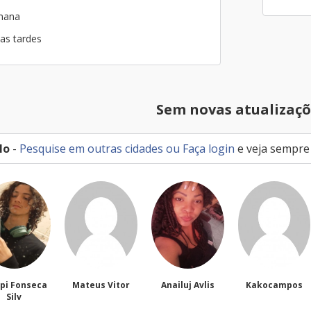
emana
nas tardes
Sem novas atualizaçõ
lo
-
Pesquise em outras cidades
ou
Faça login
e veja sempre
teus Vitor
Anailuj Avlis
Kakocampos
PEDRO TIAGO
NASCIMEN