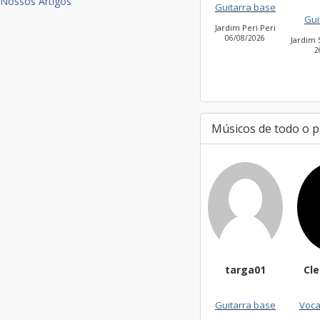
Nossos Artigos
Guitarra base
Guitarra base
Jardim Peri Peri
Vil
06/08/2026
2
Jardim São Bento Novo
26/07/2026
Músicos de todo o p
targa01
CleiseSouza
Heli
Guitarra base
Vocalista - Geral
Co