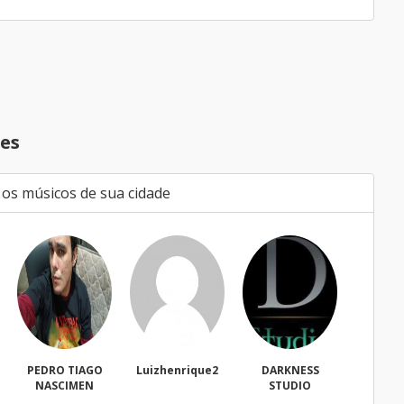
es
 os músicos de sua cidade
Luizhenrique2
DARKNESS
Bacharell
Wal
STUDIO
Fregues