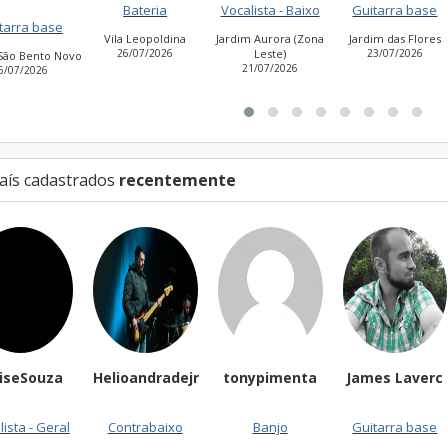
Bateria
Vocalista - Baixo
Guitarra base
Guitarra base
a Leopoldina
Jardim Aurora (Zona
Jardim das Flores
6/07/2026
Leste)
23/07/2026
Cidade Antônio
21/07/2026
Estevão de Carvalh
27/07/2026
aís cadastrados
recentemente
oandradejr
tonypimenta
James Laverc
SergioDowsde
02/08/2026
ntrabaixo
Banjo
Guitarra base