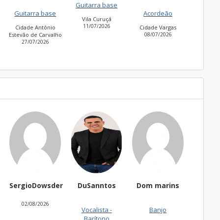
Guitarra base
Guitarra base
27/06
Acordeão
Vila Curuçá
Cidade Jardim
11/07/2026
30/06/2026
Cidade Vargas
o
08/07/2026
r
DuSanntos
Dom marins
thaisbadu
Fernan
Vocalista -
Banjo
Teclado
Acor
Barítono