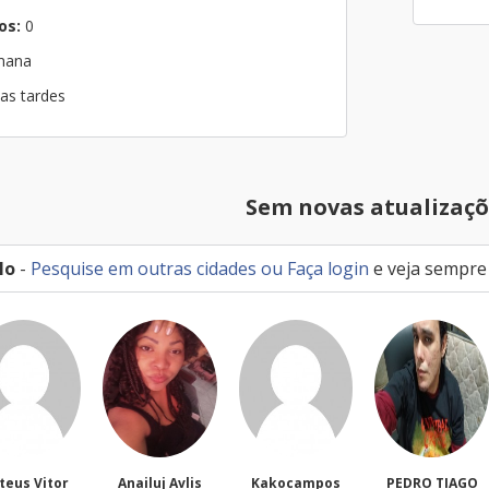
os:
0
emana
nas tardes
Sem novas atualizaçõ
lo
-
Pesquise em outras cidades
ou
Faça login
e veja sempre
teus Vitor
Anailuj Avlis
Kakocampos
PEDRO TIAGO