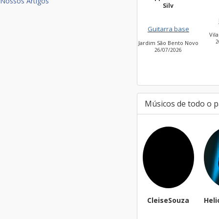
Nossos Artigos
Silv
Guitarra base
Guitarra base
Jardim Peri Peri
Vil
06/08/2026
2
Jardim São Bento Novo
26/07/2026
Músicos de todo o p
targa01
CleiseSouza
Heli