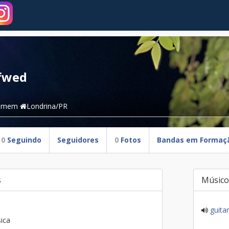
fwed
omem
Londrina/PR
0
Seguindo
Seguidores
0
Fotos
Bandas em Formaç
s
Músico
guitar
ica