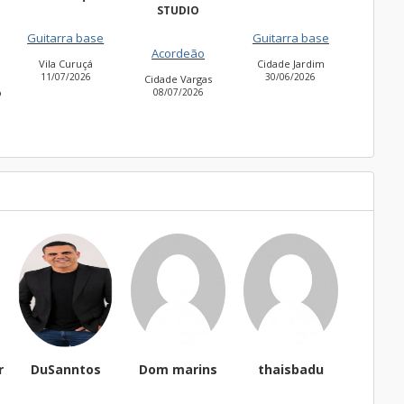
STUDIO
Fregues
Guitarra base
Guitarra base
27/06
Acordeão
Vila Curuçá
Cidade Jardim
11/07/2026
30/06/2026
Cidade Vargas
o
08/07/2026
r
DuSanntos
Dom marins
thaisbadu
Fernan