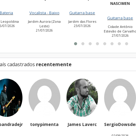
NASCIMEN
Bateria
Vocalista - Baixo
Guitarra base
Guitarra base
a Leopoldina
Jardim Aurora (Zona
Jardim das Flores
6/07/2026
Leste)
23/07/2026
Cidade Antônio
21/07/2026
Estevão de Carvalh
27/07/2026
aís cadastrados
recentemente
oandradejr
tonypimenta
James Laverc
SergioDowsde
02/08/2026