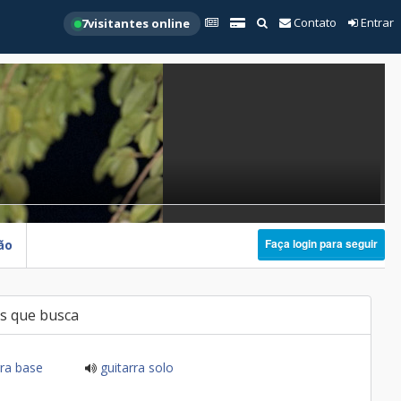
Contato
Entrar
7
visitantes online
Faça login para seguir
ão
s que busca
ra base
guitarra solo