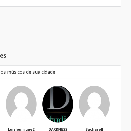
es
 os músicos de sua cidade
Luizhenrique2
DARKNESS
Bacharell
Wal