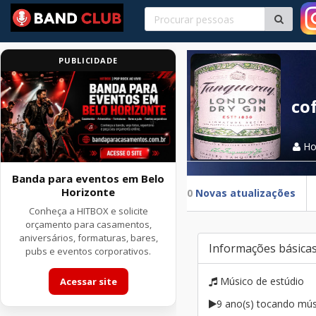
PUBLICIDADE
co
H
Banda para eventos em Belo
Horizonte
0
Novas atualizações
Conheça a HITBOX e solicite
orçamento para casamentos,
aniversários, formaturas, bares,
Informações básica
pubs e eventos corporativos.
Músico de estúdio
Acessar site
9 ano(s) tocando mús