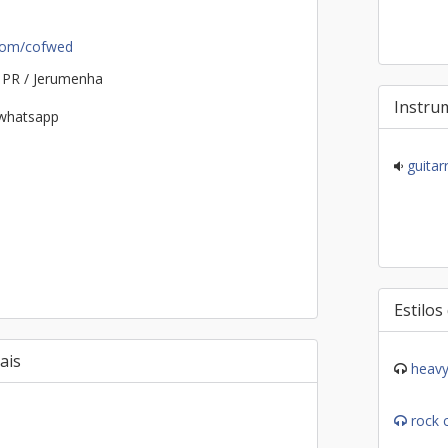
.com/cofwed
 PR / Jerumenha
Instru
 whatsapp
guitar
Estilos
ais
heavy
rock 