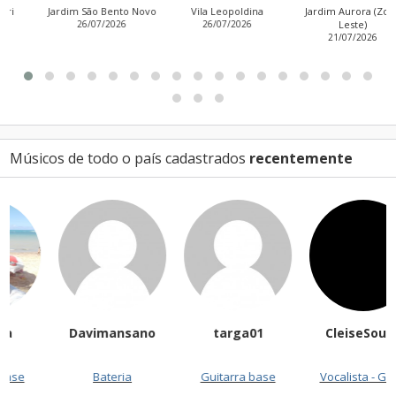
Jardim São Bento Novo
Vila Leopoldina
Jardim Aurora (Zona
26/07/2026
26/07/2026
Leste)
21/07/2026
Músicos de todo o país cadastrados
recentemente
Davimansano
targa01
CleiseSouza
Bateria
Guitarra base
Vocalista - Geral