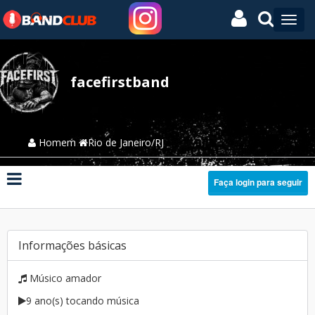
facefirstband
Homem
Rio de Janeiro/RJ
Faça login para seguir
Informações básicas
Músico amador
9 ano(s) tocando música