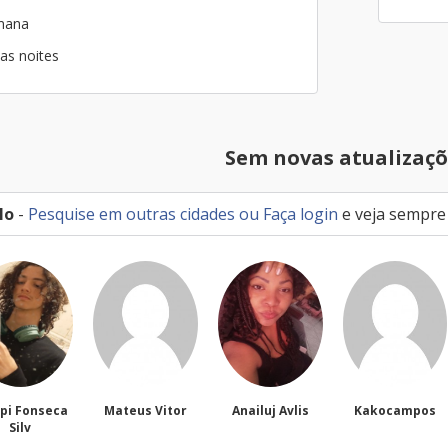
emana
as noites
Sem novas atualizaçõ
lo
-
Pesquise em outras cidades
ou
Faça login
e veja sempre
Mateus Vitor
Anailuj Avlis
Kakocampos
PEDRO T
NASCI