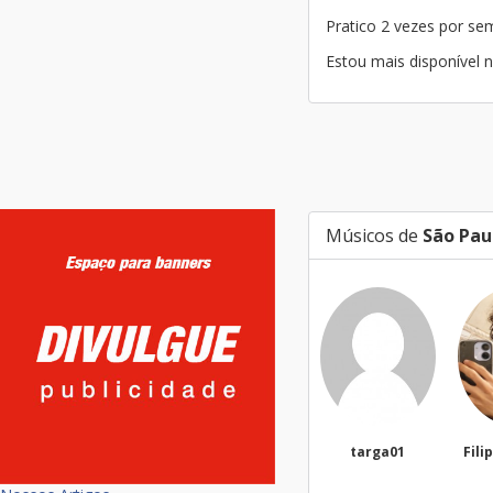
Pratico 2 vezes por s
Estou mais disponível n
Músicos de
São Pau
targa01
Filippi Fonseca
Silv