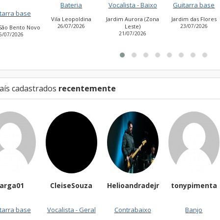
Bateria
Vocalista - Baixo
Guitarra base
Guitarra
Vila Leopoldina
Jardim Aurora (Zona
Jardim das Flores
26/07/2026
Leste)
23/07/2026
Cidade An
21/07/2026
Estevão de 
27/07/2
aís cadastrados
recentemente
CleiseSouza
Helioandradejr
tonypimenta
Jam
se
Vocalista - Geral
Contrabaixo
Banjo
Gui