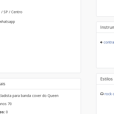
o
/ SP / Centro
 whatsapp
Instru
contra
Estilos
ais
rock 
ladista para banda cover do Queen
nos 70
os:
0