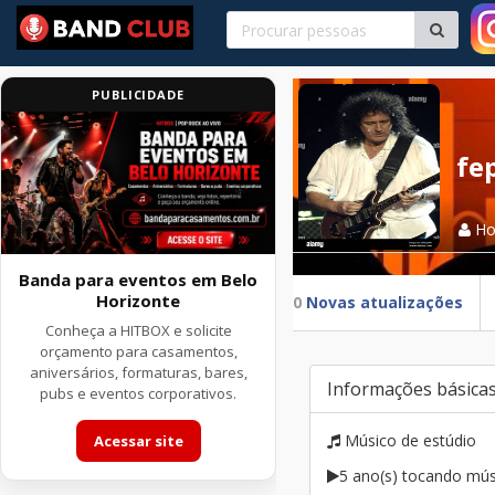
PUBLICIDADE
fe
H
Banda para eventos em Belo
Horizonte
0
Novas atualizações
Conheça a HITBOX e solicite
orçamento para casamentos,
aniversários, formaturas, bares,
Informações básica
pubs e eventos corporativos.
Músico de estúdio
Acessar site
5 ano(s) tocando mús