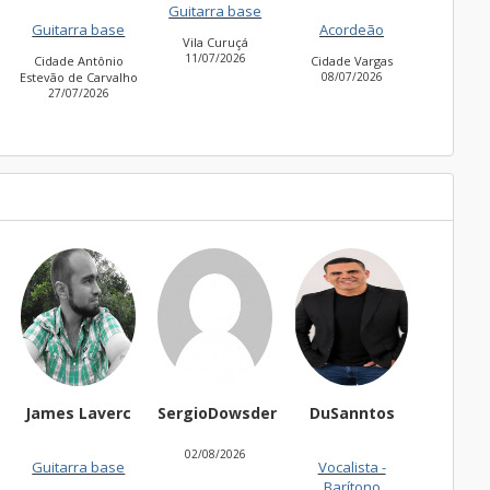
Guitarra base
Guitarra base
 base
Acordeão
Vila Curuçá
Cidade Jardim
11/07/2026
30/06/2026
tônio
Cidade Vargas
Carvalho
08/07/2026
026
es Laverc
SergioDowsder
DuSanntos
Dom marins
02/08/2026
tarra base
Vocalista -
Banjo
Barítono