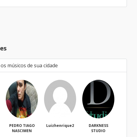
es
 os músicos de sua cidade
IAGO
Luizhenrique2
DARKNESS
Bacharell
MEN
STUDIO