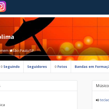
plima
omem
São Paulo/SP
0
Seguindo
Seguidores
0
Fotos
Bandas em Formaç
s
Músico
tecla
ica