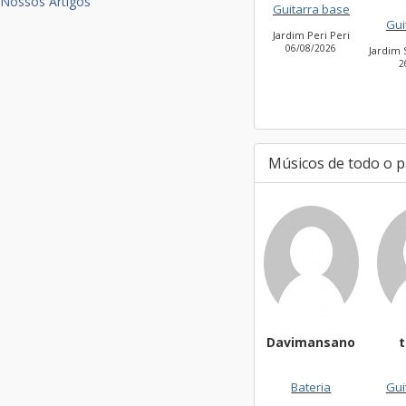
Nossos Artigos
Guitarra base
Guitarra base
Jardim Peri Peri
06/08/2026
Jardim São Bento Novo
26/07/2026
Músicos de todo o p
Davimansano
targa01
Bateria
Guitarra ba