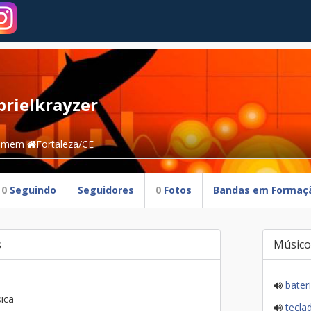
brielkrayzer
omem
Fortaleza/CE
0
Seguindo
Seguidores
0
Fotos
Bandas em Formaç
s
Músico
bater
ica
tecla