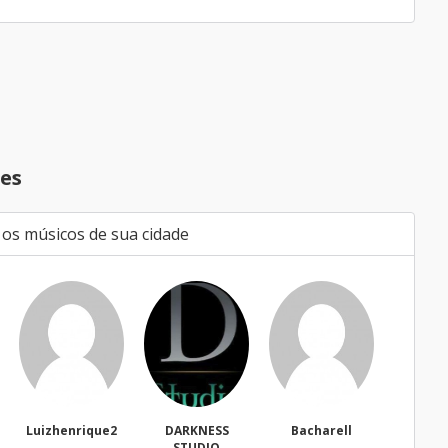
es
 os músicos de sua cidade
e2
DARKNESS
Bacharell
Waldir
STUDIO