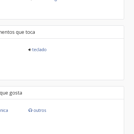
mentos que toca
teclado
 que gosta
ônica
outros