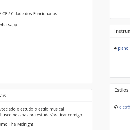
/ CE / Cidade dos Funcionários
 whatsapp
Instru
piano
Estilos
ais
eletr
teclado e estudo o estilo musical
usco pessoas pra estudar/praticar comigo.
como The Midnight