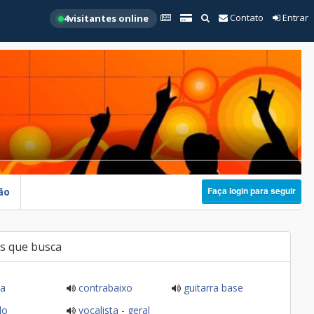
Contato
Entrar
4
visitantes online
Faça login para seguir
ão
s que busca
ia
contrabaixo
guitarra base
do
vocalista - geral