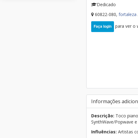
Dedicado
60822-080,
fortaleza
para ver o
Faça login
Informações adicion
Descrição:
Toco piano/
SynthWave/Popwave e b
Influências:
Artistas 