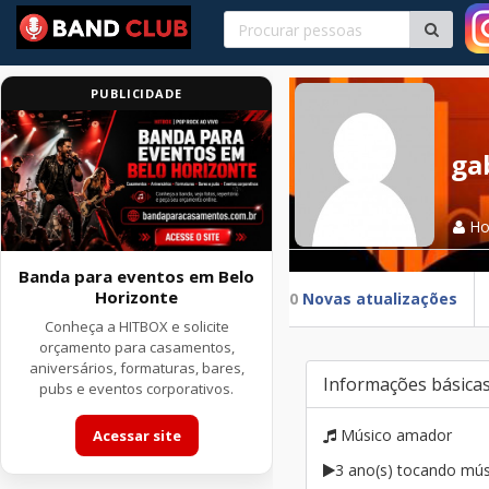
PUBLICIDADE
ga
H
Banda para eventos em Belo
Horizonte
0
Novas atualizações
Conheça a HITBOX e solicite
orçamento para casamentos,
aniversários, formaturas, bares,
Informações básica
pubs e eventos corporativos.
Músico amador
Acessar site
3 ano(s) tocando mús