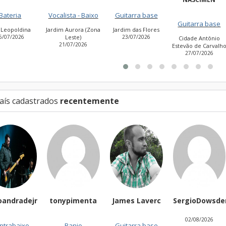
ocalista - Baixo
Guitarra base
Guitarra ba
Guitarra base
rdim Aurora (Zona
Jardim das Flores
Vila Curuçá
Leste)
23/07/2026
11/07/2026
Cidade Antônio
21/07/2026
Estevão de Carvalho
27/07/2026
aís cadastrados
recentemente
ejr
tonypimenta
James Laverc
SergioDowsder
Du
02/08/2026
o
Banjo
Guitarra base
Vo