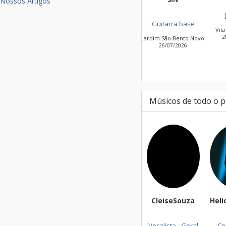
Nossos Artigos
Bateria
V
Guitarra base
Vila Leopoldina
Ja
26/07/2026
Jardim São Bento Novo
26/07/2026
Músicos de todo o p
CleiseSouza
Helioandrad
Vocalista - Geral
Contrabaix