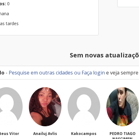
os:
0
emana
nas tardes
Sem novas atualizaçõ
lo
-
Pesquise em outras cidades
ou
Faça login
e veja sempre
Anailuj Avlis
Kakocampos
PEDRO TIAGO
Luizhenriqu
NASCIMEN