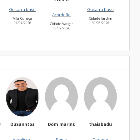
Freguesia do Ó
se
Guitarra base
27/06/2026
Acordeão
Cidade Jardim
Ame
30/06/2026
2
Cidade Vargas
08/07/2026
Sanntos
Dom marins
thaisbadu
FernandoCSCD
calista -
Banjo
Teclado
Acordeão