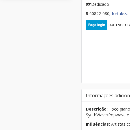
Dedicado
60822-080,
fortaleza
para ver o
Faça login
Informações adicion
Descrição:
Toco piano/
SynthWave/Popwave e b
Influências:
Artistas 