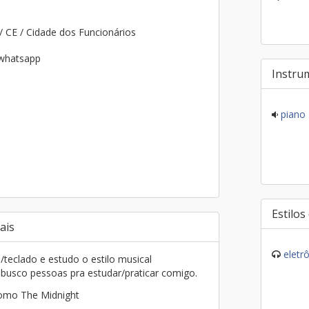
/ CE / Cidade dos Funcionários
 whatsapp
Instru
piano
Estilos
ais
eletr
teclado e estudo o estilo musical
usco pessoas pra estudar/praticar comigo.
como The Midnight