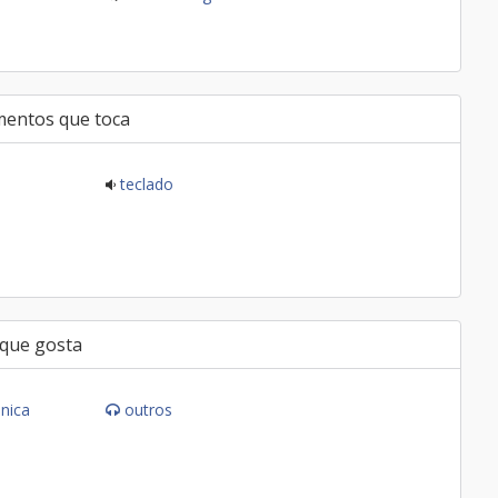
mentos que toca
teclado
 que gosta
ônica
outros