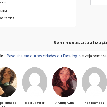
os:
0
emana
nas tardes
Sem novas atualizaçõ
lo
-
Pesquise em outras cidades
ou
Faça login
e veja sempre
 Fonseca
Mateus Vitor
Anailuj Avlis
Kakocampos
ilv