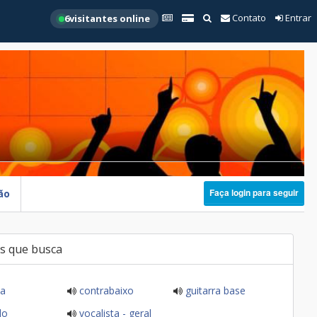
Contato
Entrar
6
visitantes online
Faça login para seguir
ão
s que busca
ia
contrabaixo
guitarra base
do
vocalista - geral