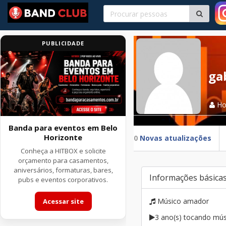
PUBLICIDADE
ga
H
Banda para eventos em Belo
Horizonte
0
Novas atualizações
Conheça a HITBOX e solicite
orçamento para casamentos,
aniversários, formaturas, bares,
Informações básica
pubs e eventos corporativos.
Músico amador
Acessar site
3 ano(s) tocando mús