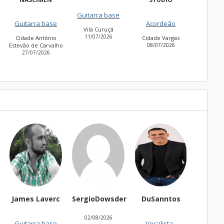
Guitarra base
Guitarra 
Guitarra base
Acordeão
Vila Curuçá
Cidade Jar
11/07/2026
30/06/20
Cidade Antônio
Cidade Vargas
Estevão de Carvalho
08/07/2026
27/07/2026
James Laverc
SergioDowsder
DuSanntos
Dom m
02/08/2026
Guitarra base
Vocalista -
Ba