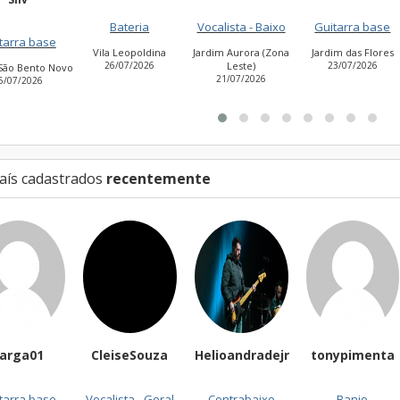
Bateria
Vocalista - Baixo
Guitarra base
ra base
Vila Leopoldina
Jardim Aurora (Zona
Jardim das Flores
26/07/2026
Leste)
23/07/2026
 Bento Novo
21/07/2026
7/2026
aís cadastrados
recentemente
arga01
CleiseSouza
Helioandradejr
tonypimenta
tarra base
Vocalista - Geral
Contrabaixo
Banjo