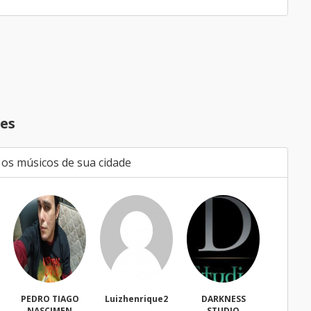
es
 os músicos de sua cidade
PEDRO TIAGO
Luizhenrique2
DARKNESS
Bachare
NASCIMEN
STUDIO