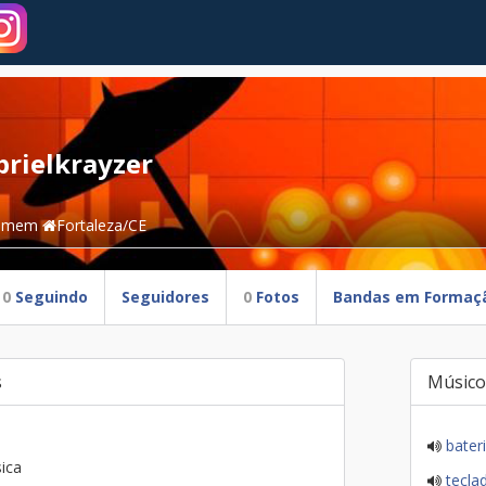
brielkrayzer
omem
Fortaleza/CE
0
Seguindo
Seguidores
0
Fotos
Bandas em Formaç
s
Músico
bater
ica
tecla