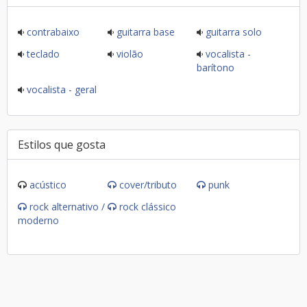
contrabaixo
guitarra base
guitarra solo
teclado
violão
vocalista -
barítono
vocalista - geral
Estilos que gosta
acústico
cover/tributo
punk
rock alternativo /
rock clássico
moderno