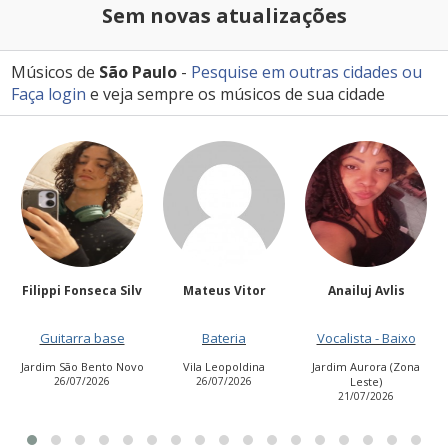
Sem novas atualizações
Músicos de
São Paulo
-
Pesquise em outras cidades
ou
Faça login
e veja sempre os músicos de sua cidade
onseca Silv
Mateus Vitor
Anailuj Avlis
Kakocam
ra base
Bateria
Vocalista - Baixo
Guitarra 
 Bento Novo
Vila Leopoldina
Jardim Aurora (Zona
Jardim das F
7/2026
26/07/2026
Leste)
23/07/20
21/07/2026