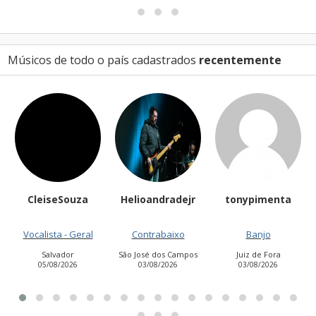
Músicos de todo o país cadastrados
recentemente
CleiseSouza
Helioandradejr
tonypimenta
J
Vocalista - Geral
Contrabaixo
Banjo
Salvador
São José dos Campos
Juiz de Fora
05/08/2026
03/08/2026
03/08/2026