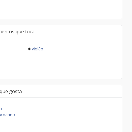
mentos que toca
violão
 que gosta
ão
porâneo