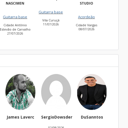
STUDIO
Fregues
Guitarra base
Guitarra base
27/06
Acordeão
Vila Curuçá
Cidade Jardim
11/07/2026
30/06/2026
Cidade Vargas
o
08/07/2026
SergioDowsder
DuSanntos
Dom marins
thai
02/08/2026