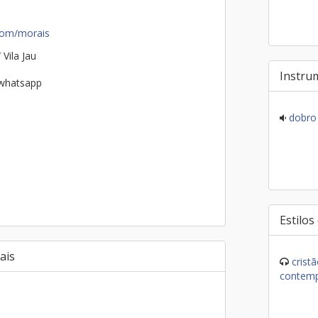
com/morais
 Vila Jau
Instru
 whatsapp
dobro
Estilos
ais
crist
contem