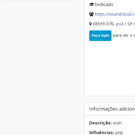
Dedicado
https://soundcloud.
08559-070,
poá
/ SP /
para ver o
Faça login
Informações adicion
Descrição:
som
Influências:
pop