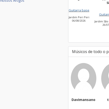
Nossos Artigos
Silv
Guitarra base
Guitarra base
Jardim Peri Peri
Vil
06/08/2026
2
Jardim São Bento Novo
26/07/2026
Músicos de todo o p
Davimansano
targa01
Cl