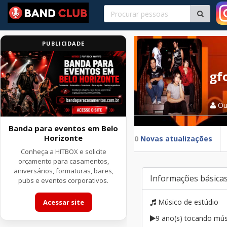
PUBLICIDADE
gf
Ou
Banda para eventos em Belo
Horizonte
0
Novas atualizações
Conheça a HITBOX e solicite
orçamento para casamentos,
aniversários, formaturas, bares,
Informações básica
pubs e eventos corporativos.
Músico de estúdio
Acessar site
9 ano(s) tocando mús