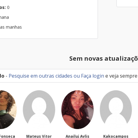
os:
0
emana
 nas manhas
Sem novas atualizaçõ
lo
-
Pesquise em outras cidades
ou
Faça login
e veja sempre
teus Vitor
Anailuj Avlis
Kakocampos
PEDRO TIAGO