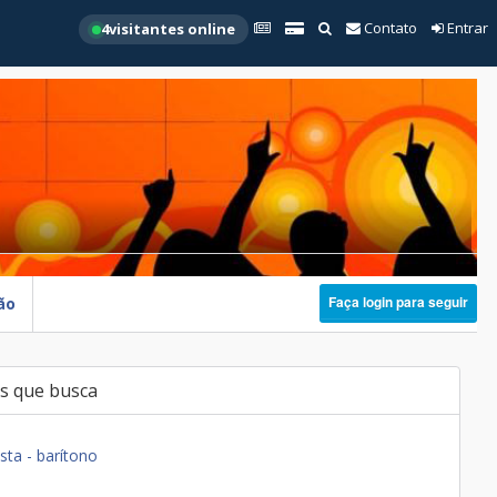
Contato
Entrar
4
visitantes online
Faça login para seguir
ão
s que busca
sta - barítono