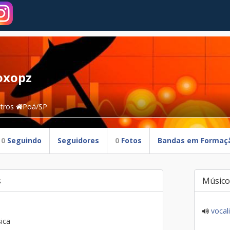
oxopz
tros
Poá/SP
0
Seguindo
Seguidores
0
Fotos
Bandas em Formaç
s
Músico
vocali
ica