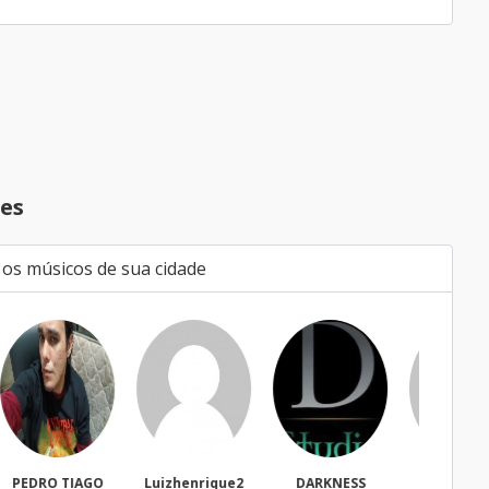
es
 os músicos de sua cidade
Luizhenrique2
DARKNESS
Bacharell
Wal