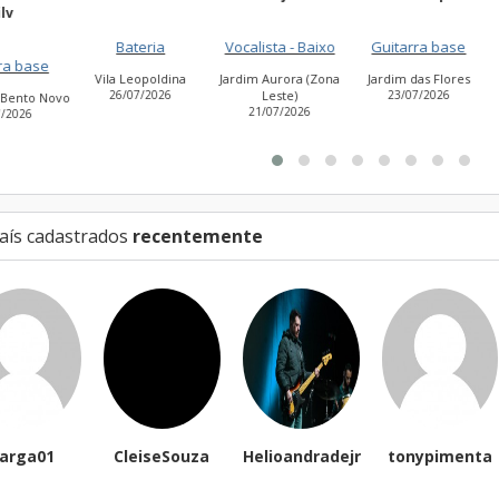
NASCIMEN
Bateria
Vocalista - Baixo
Guitarra base
Guitarra base
a Leopoldina
Jardim Aurora (Zona
Jardim das Flores
6/07/2026
Leste)
23/07/2026
Cidade Antônio
21/07/2026
Estevão de Carvalh
27/07/2026
aís cadastrados
recentemente
eiseSouza
Helioandradejr
tonypimenta
James Laverc