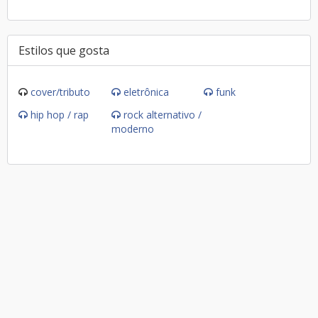
Estilos que gosta
cover/tributo
eletrônica
funk
hip hop / rap
rock alternativo /
moderno