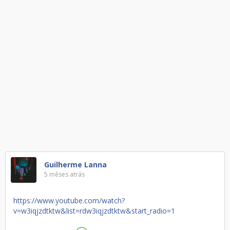
Guilherme Lanna
5 mêses atrás
https://www.youtube.com/watch?
v=w3iqjzdtktw&list=rdw3iqjzdtktw&start_radio=1