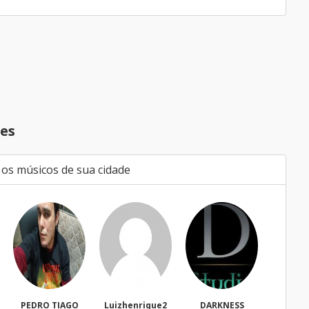
es
 os músicos de sua cidade
AGO
Luizhenrique2
DARKNESS
Bacharell