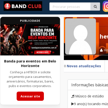
PUBLICIDADE
he
H
Banda para eventos em Belo
Horizonte
0
Novas atualizações
Conheça a HITBOX e solicite
orçamento para casamentos,
aniversários, formaturas, bares,
Informações básica
pubs e eventos corporativos.
Músico de estúdio
Acessar site
9 ano(s) tocando mús