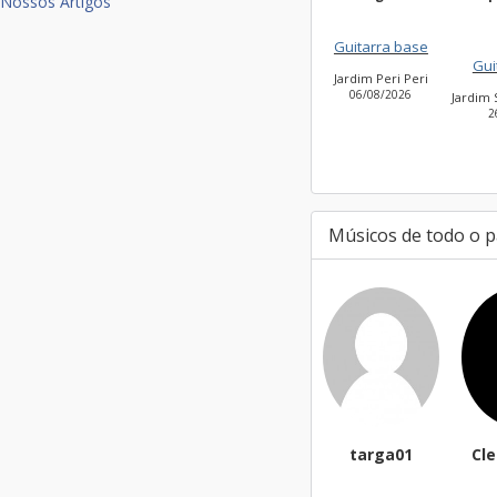
Nossos Artigos
Silv
Guitarra base
Guitarra base
Jardim Peri Peri
06/08/2026
Jardim São Bento Novo
26/07/2026
Músicos de todo o p
targa01
CleiseS