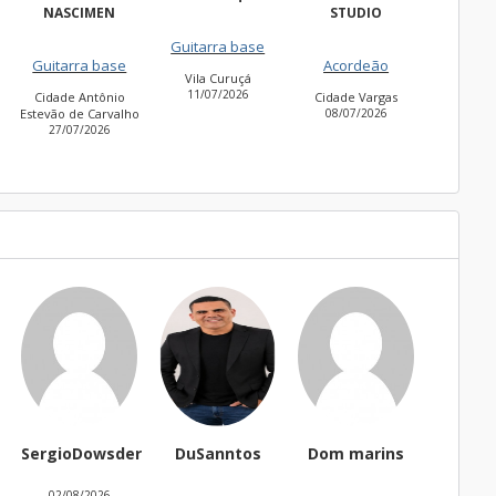
EN
STUDIO
Fr
Guitarra base
Guitarra base
ase
Acordeão
Vila Curuçá
Cidade Jardim
11/07/2026
30/06/2026
ônio
Cidade Vargas
rvalho
08/07/2026
6
rgioDowsder
DuSanntos
Dom marins
thaisbadu
02/08/2026