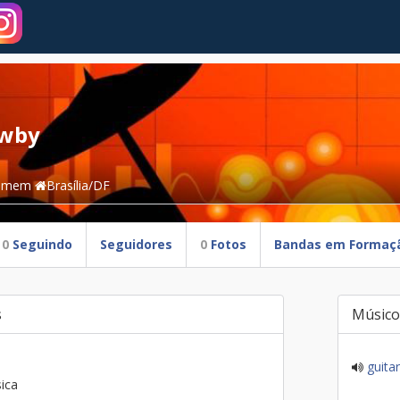
wby
omem
Brasília/DF
0
Seguindo
Seguidores
0
Fotos
Bandas em Formaç
s
Músico
guitar
ica