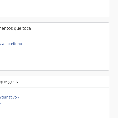
mentos que toca
ta - barítono
 que gosta
lternativo /
o