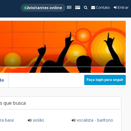
Contato
Entrar
2
visitantes online
Faça login para seguir
ão
s que busca
ra base
violão
vocalista - barítono