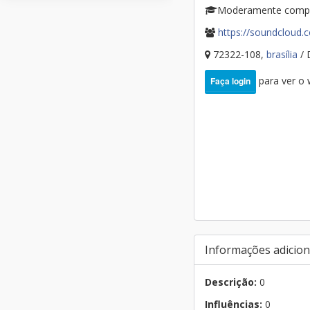
Moderamente comp
https://soundcloud.
72322-108,
brasília
/
para ver o
Faça login
Informações adicion
Descrição:
0
Influências:
0