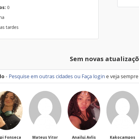
os:
0
ana
nas tardes
Sem novas atualizaçõ
lo
-
Pesquise em outras cidades
ou
Faça login
e veja sempre
Mateus Vitor
Anailuj Avlis
Kakocampos
PEDRO TI