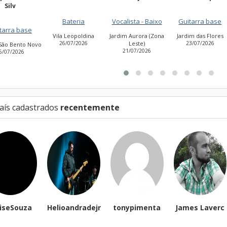
NASCIM
Bateria
Vocalista - Baixo
Guitarra base
Guitarra b
Vila Leopoldina
Jardim Aurora (Zona
Jardim das Flores
26/07/2026
Leste)
23/07/2026
Cidade Ant
21/07/2026
Estevão de Ca
27/07/202
aís cadastrados
recentemente
ouza
Helioandradejr
tonypimenta
James Laverc
Se