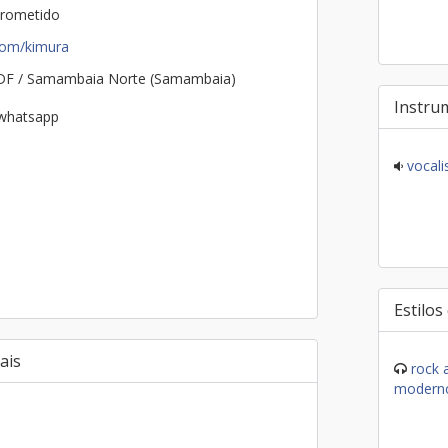
rometido
com/kimura
 DF / Samambaia Norte (Samambaia)
Instru
 whatsapp
vocalis
Estilos
ais
rock a
modern