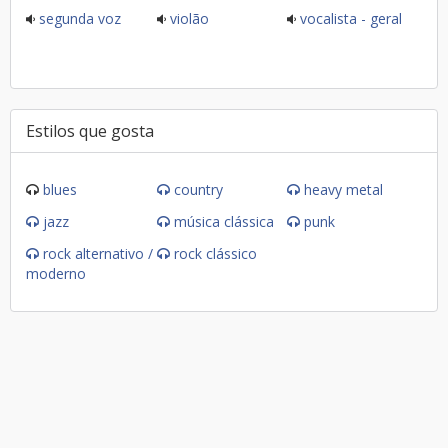
segunda voz
violão
vocalista - geral
Estilos que gosta
blues
country
heavy metal
jazz
música clássica
punk
rock alternativo /
rock clássico
moderno