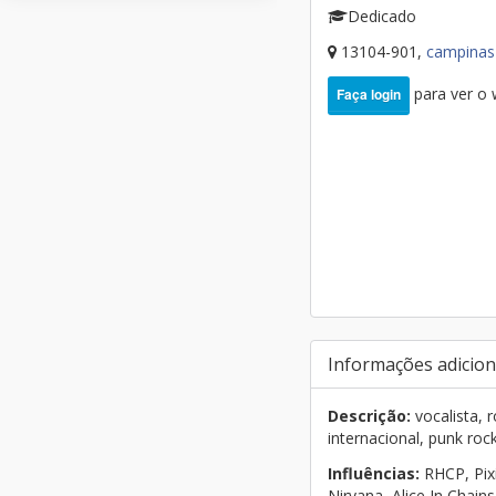
Dedicado
13104-901,
campina
para ver o
Faça login
Informações adicion
Descrição:
vocalista, 
internacional, punk rock
Influências:
RHCP, Pixi
Nirvana, Alice In Chai