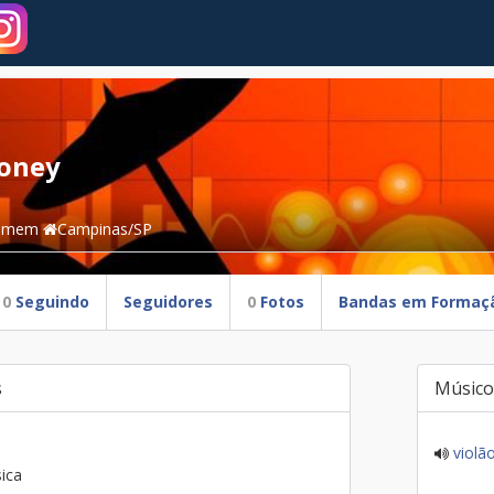
doney
omem
Campinas/SP
0
Seguindo
Seguidores
0
Fotos
Bandas em Formaç
s
Músico
violã
ica