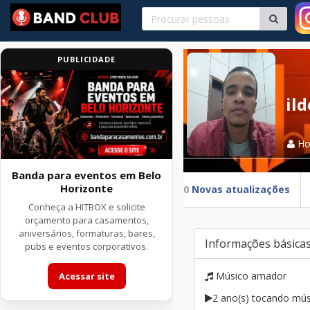
PUBLICIDADE
il
H
Banda para eventos em Belo
Horizonte
0
Novas atualizações
Conheça a HITBOX e solicite
orçamento para casamentos,
aniversários, formaturas, bares,
Informações básica
pubs e eventos corporativos.
Músico amador
Acessar site
2 ano(s) tocando mús