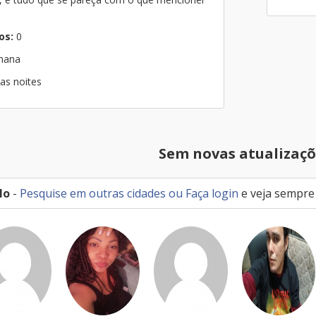
os:
0
emana
as noites
Sem novas atualizaçõ
lo
-
Pesquise em outras cidades
ou
Faça login
e veja sempre