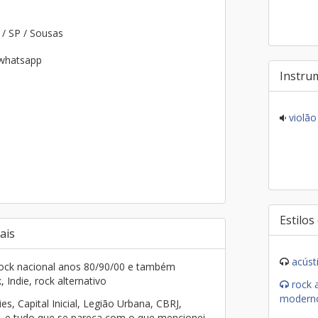
s
/ SP / Sousas
 whatsapp
Instru
violão
Estilos
ais
acúst
rock nacional anos 80/90/00 e também
, Indie, rock alternativo
rock a
modern
es, Capital Inicial, Legião Urbana, CBRJ,
ns, e tudo que se pareça com o que mencionei