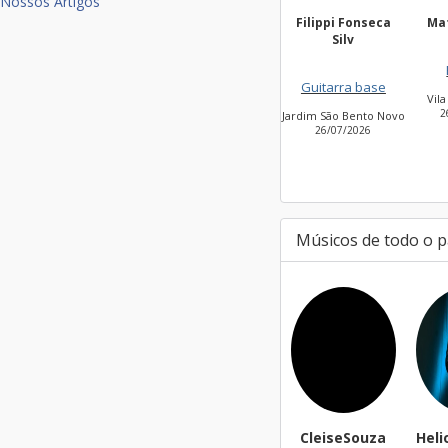
Nossos Artigos
Filippi Fonseca
Mateus Vitor
A
Silv
Bateria
Voc
Guitarra base
Vila Leopoldina
Jard
26/07/2026
Jardim São Bento Novo
26/07/2026
Músicos de todo o p
CleiseSouza
Helioandradejr