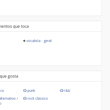
mentos que toca
vocalista - geral
 que gosta
ico
punk
r&b
lternativo /
rock clássico
o