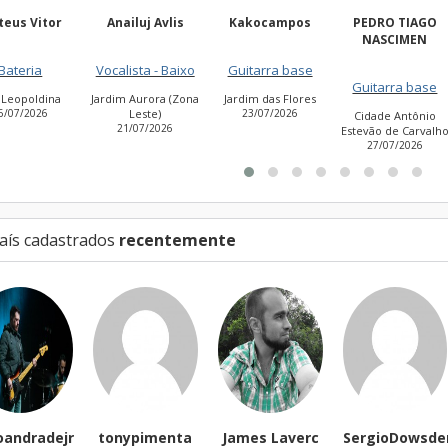
nailuj Avlis
Kakocampos
PEDRO TIAGO
Luizhenrique2
NASCIMEN
alista - Baixo
Guitarra base
Guitarra base
Guitarra base
im Aurora (Zona
Jardim das Flores
Vila Curuçá
Leste)
23/07/2026
11/07/2026
Cidade Antônio
21/07/2026
Estevão de Carvalho
27/07/2026
aís cadastrados
recentemente
tonypimenta
James Laverc
SergioDowsder
DuSannto