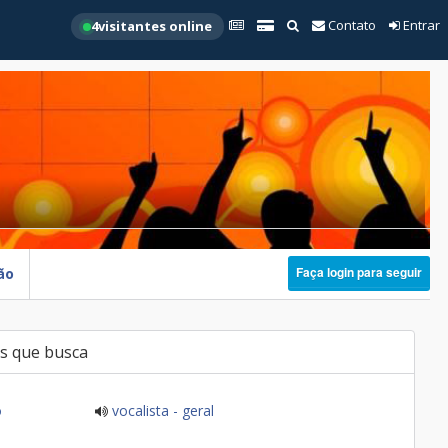
Contato
Entrar
4
visitantes online
Faça login para seguir
ão
s que busca
o
vocalista - geral