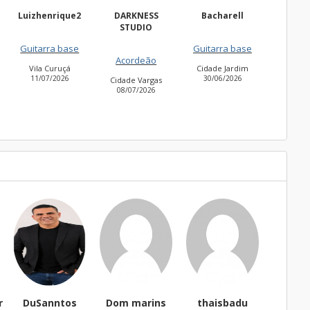
DARKNESS
Bacharell
Waldir
Ni
STUDIO
Freguesia do Ó
Guitarra base
Ba
27/06/2026
Acordeão
Cidade Jardim
Americ
30/06/2026
26/0
Cidade Vargas
08/07/2026
s
Dom marins
thaisbadu
FernandoCSCDo
Tes