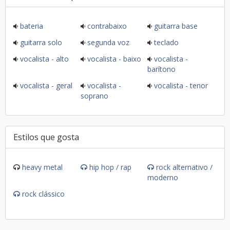
bateria
contrabaixo
guitarra base
guitarra solo
segunda voz
teclado
vocalista - alto
vocalista - baixo
vocalista -
barítono
vocalista - geral
vocalista -
vocalista - tenor
soprano
Estilos que gosta
heavy metal
hip hop / rap
rock alternativo /
moderno
rock clássico