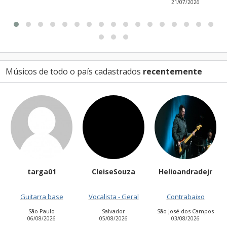
21/07/2026
Músicos de todo o país cadastrados
recentemente
targa01
CleiseSouza
Helioandradejr
Guitarra base
Vocalista - Geral
Contrabaixo
São Paulo
Salvador
São José dos Campos
06/08/2026
05/08/2026
03/08/2026