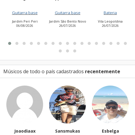
Guitarra base
Bateria
Vocalista - Baixo
Jardim São Bento Novo
Vila Leopoldina
Jardim Aurora (Zona
26/07/2026
26/07/2026
Leste)
21/07/2026
Músicos de todo o país cadastrados
recentemente
aax
Sansmukas
Esbelga
Davimansa