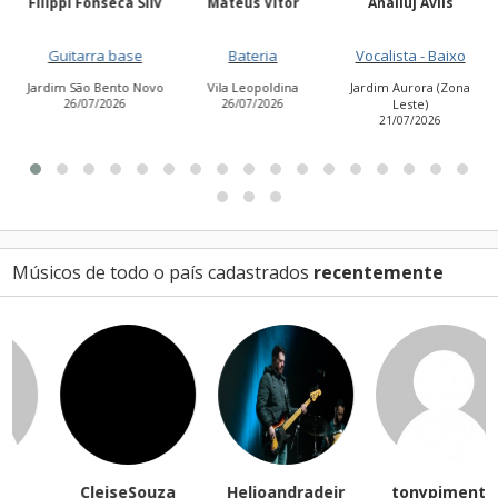
Filippi Fonseca Silv
Mateus Vitor
Anailuj Avlis
Guitarra base
Bateria
Vocalista - Baixo
Jardim São Bento Novo
Vila Leopoldina
Jardim Aurora (Zona
26/07/2026
26/07/2026
Leste)
21/07/2026
Músicos de todo o país cadastrados
recentemente
CleiseSouza
Helioandradejr
tonypimenta