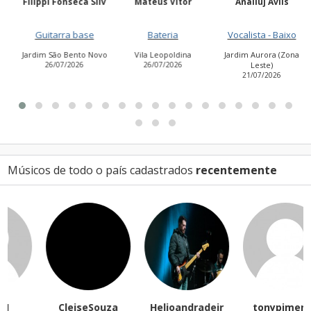
Filippi Fonseca Silv
Mateus Vitor
Anailuj Avlis
Guitarra base
Bateria
Vocalista - Baixo
Jardim São Bento Novo
Vila Leopoldina
Jardim Aurora (Zona
26/07/2026
26/07/2026
Leste)
21/07/2026
Músicos de todo o país cadastrados
recentemente
CleiseSouza
Helioandradejr
tonypimenta