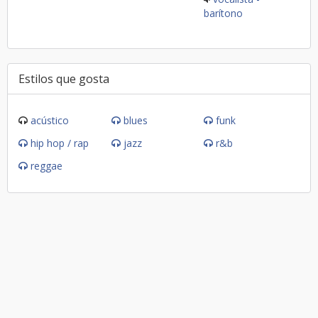
barítono
Estilos que gosta
acústico
blues
funk
hip hop / rap
jazz
r&b
reggae