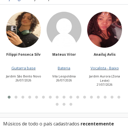
lv
Mateus Vitor
Anailuj Avlis
Kakocampos
Bateria
Vocalista - Baixo
Guitarra base
ovo
Vila Leopoldina
Jardim Aurora (Zona
Jardim das Flores
26/07/2026
Leste)
23/07/2026
21/07/2026
Músicos de todo o país cadastrados
recentemente