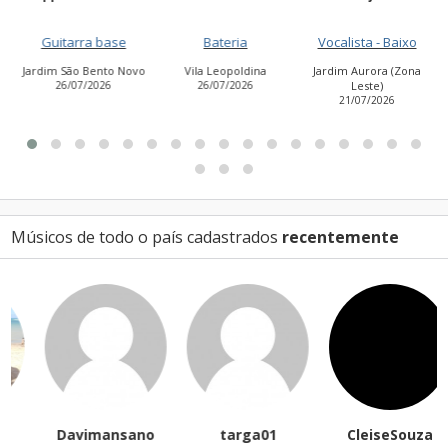
Guitarra base
Bateria
Vocalista - Baixo
Jardim São Bento Novo
Vila Leopoldina
Jardim Aurora (Zona
26/07/2026
26/07/2026
Leste)
21/07/2026
Músicos de todo o país cadastrados
recentemente
Davimansano
targa01
CleiseSouza