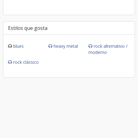
Estilos que gosta
blues
heavy metal
rock alternativo /
moderno
rock clássico