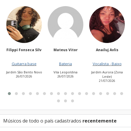
onseca Silv
Mateus Vitor
Anailuj Avlis
Kakocam
ra base
Bateria
Vocalista - Baixo
Guitarra 
 Bento Novo
Vila Leopoldina
Jardim Aurora (Zona
Jardim das F
7/2026
26/07/2026
Leste)
23/07/20
21/07/2026
Músicos de todo o país cadastrados
recentemente