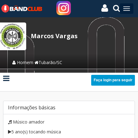
Marcos Vargas
Homem
Tubarão/SC
Faça login para seguir
Informações básicas
Músico amador
5 ano(s) tocando música