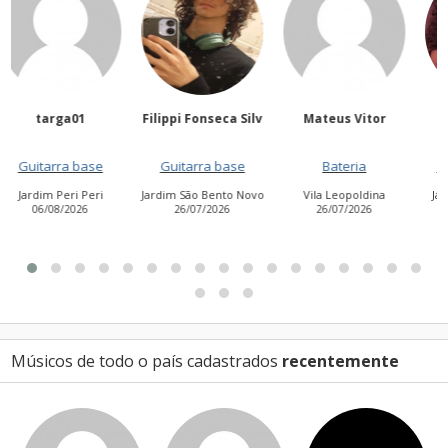
Filippi Fonseca Silv
Mateus Vitor
Anailuj Avlis
Guitarra base
Bateria
Vocalista - Baixo
Jardim São Bento Novo
Vila Leopoldina
Jardim Aurora (Zona
26/07/2026
26/07/2026
Leste)
21/07/2026
Músicos de todo o país cadastrados
recentemente