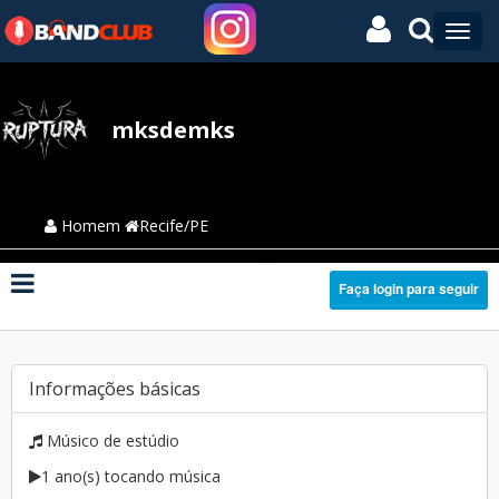
mksdemks
Homem
Recife/PE
Faça login para seguir
Informações básicas
Músico de estúdio
1 ano(s) tocando música