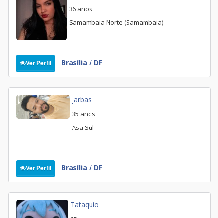
36 anos
Samambaia Norte (Samambaia)
Brasília / DF
Ver Perfil
Jarbas
35 anos
Asa Sul
Brasília / DF
Ver Perfil
Tataquio