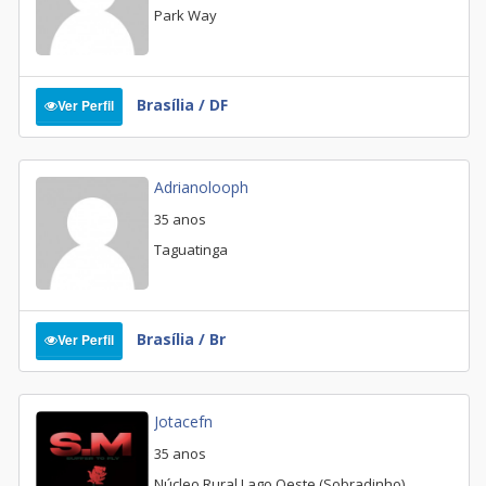
Park Way
Brasília / DF
Ver Perfil
Adrianolooph
35 anos
Taguatinga
Brasília / Br
Ver Perfil
Jotacefn
35 anos
Núcleo Rural Lago Oeste (Sobradinho)