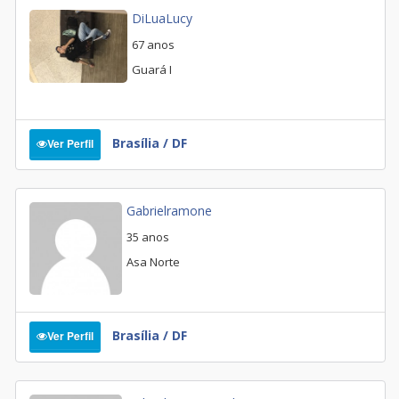
DiLuaLucy
67 anos
Guará I
Brasília / DF
Ver Perfil
Gabrielramone
35 anos
Asa Norte
Brasília / DF
Ver Perfil