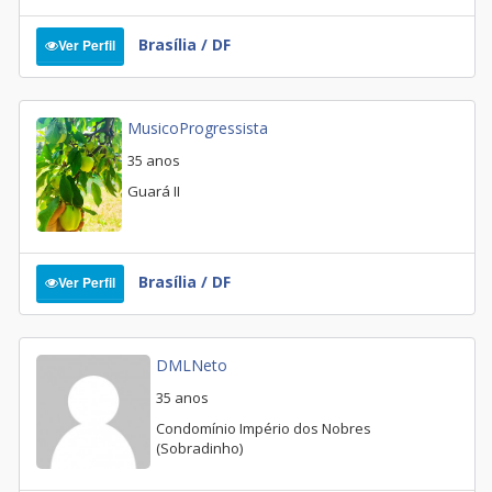
Brasília / DF
Ver Perfil
MusicoProgressista
35 anos
Guará II
Brasília / DF
Ver Perfil
DMLNeto
35 anos
Condomínio Império dos Nobres
(Sobradinho)