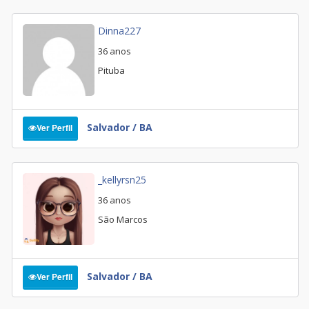
Dinna227
36 anos
Pituba
Salvador / BA
Ver Perfil
_kellyrsn25
36 anos
São Marcos
Salvador / BA
Ver Perfil