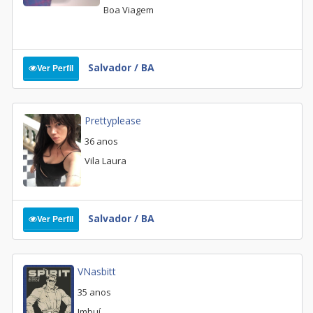
Boa Viagem
Salvador / BA
Ver Perfil
Prettyplease
36 anos
Vila Laura
Salvador / BA
Ver Perfil
VNasbitt
35 anos
Imbuí