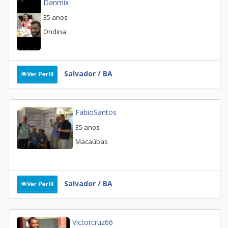
Danmix
35 anos
Ondina
Salvador / BA
Ver Perfil
FabioSantos
35 anos
Macaúbas
Salvador / BA
Ver Perfil
Victorcruz66