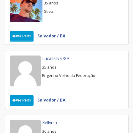
35 anos
Stiep
Salvador / BA
Ver Perfil
Lucassilva789
35 anos
Engenho Velho da Federação
Salvador / BA
Ver Perfil
Kellyrsn
36 anos