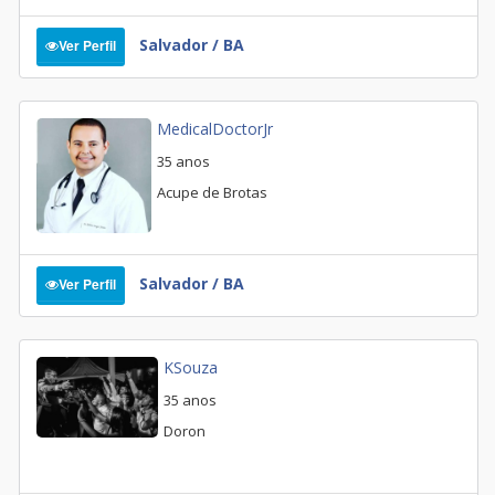
Salvador / BA
Ver Perfil
MedicalDoctorJr
35 anos
Acupe de Brotas
Salvador / BA
Ver Perfil
KSouza
35 anos
Doron