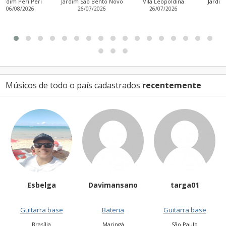
Jardim São Bento Novo
Vila Leopoldina
Jardim Aurora (Zona
26/07/2026
26/07/2026
Leste)
21/07/2026
Músicos de todo o país cadastrados
recentemente
Davimansano
targa01
CleiseSouza
Bateria
Guitarra base
Vocalista - Geral
Maringá
São Paulo
Salvador