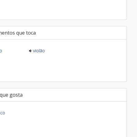
mentos que toca
o
violão
 que gosta
ico