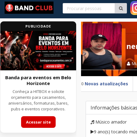
PUBLICIDADE
ne
Mu
Banda para eventos em Belo
Horizonte
0
Novas atualizações
Conheça a HITBOX e solicite
orçamento para casamentos,
aniversários, formaturas, bares,
Informações básica
pubs e eventos corporativos.
Músico amador
Acessar site
9 ano(s) tocando mús