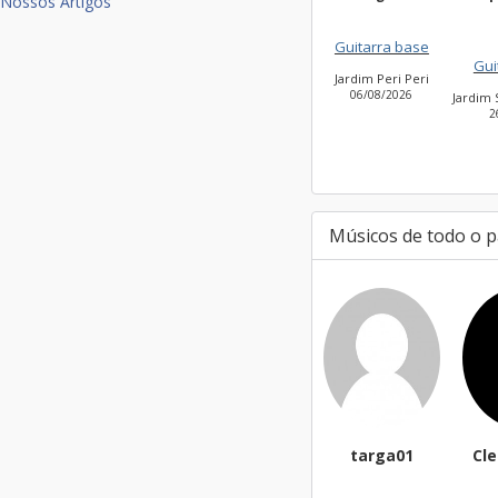
Nossos Artigos
Silv
Guitarra base
Guitarra ba
Jardim Peri Peri
06/08/2026
Jardim São Bento
26/07/2026
Músicos de todo o p
targa01
Cl