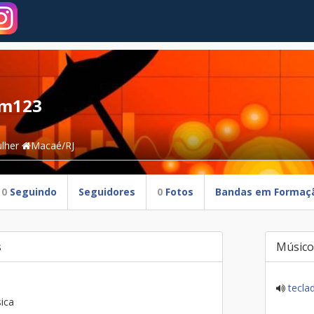
m123
lher
Macaé/RJ
0
Seguindo
Seguidores
0
Fotos
Bandas em Formaç
s
Músico
tecla
ica