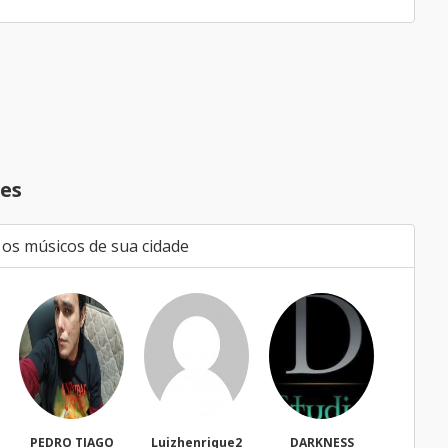
es
 os músicos de sua cidade
RO TIAGO
Luizhenrique2
DARKNESS
Bacharell