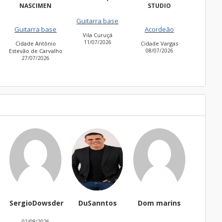
ASCIMEN
STUDIO
Guitarra base
Guitarra base
tarra base
Acordeão
Vila Curuçá
Cidade Jardim
11/07/2026
30/06/2026
de Antônio
Cidade Vargas
o de Carvalho
08/07/2026
/07/2026
SergioDowsder
DuSanntos
Dom marins
thai
02/08/2026