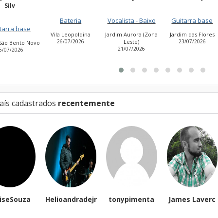
N
Bateria
Vocalista - Baixo
Guitarra base
se
Gui
Vila Leopoldina
Jardim Aurora (Zona
Jardim das Flores
26/07/2026
Leste)
23/07/2026
 Novo
Cida
21/07/2026
Estevã
27
aís cadastrados
recentemente
eiseSouza
Helioandradejr
tonypimenta
James Laverc