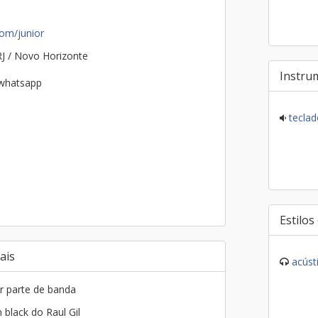
com/junior
RJ / Novo Horizonte
Instru
 whatsapp
teclad
Estilos
ais
acúst
r parte de banda
 black do Raul Gil