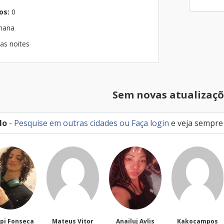
os:
0
emana
as noites
Sem novas atualizaçõ
lo
-
Pesquise em outras cidades
ou
Faça login
e veja sempre
ca
Mateus Vitor
Anailuj Avlis
Kakocampos
PED