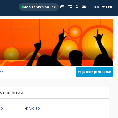
Contato
Entrar
4
visitantes online
Faça login para seguir
ão
s que busca
do
violão