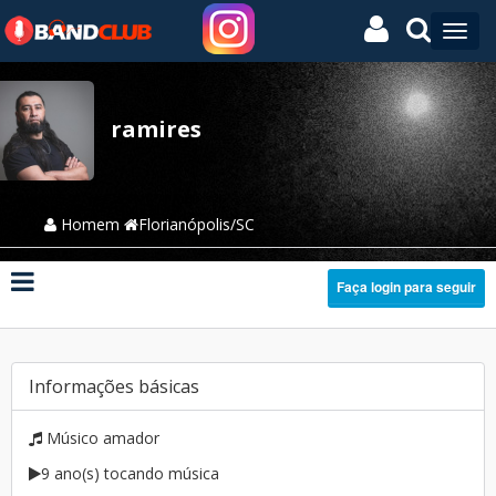
ramires
Homem
Florianópolis/SC
Faça login para seguir
Informações básicas
Músico amador
9 ano(s) tocando música