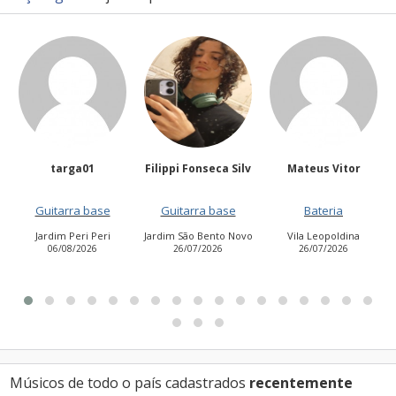
Filippi Fonseca Silv
Mateus Vitor
Anailuj Avlis
ase
Guitarra base
Bateria
Vocalista - Baix
eri
Jardim São Bento Novo
Vila Leopoldina
Jardim Aurora (Zon
6
26/07/2026
26/07/2026
Leste)
21/07/2026
Músicos de todo o país cadastrados
recentemente