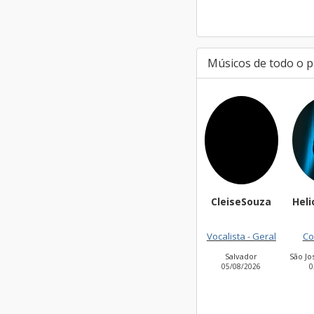
Músicos de todo o p
targa01
CleiseSouza
Heli
Guitarra base
Vocalista - Geral
Co
São Paulo
Salvador
São J
06/08/2026
05/08/2026
0