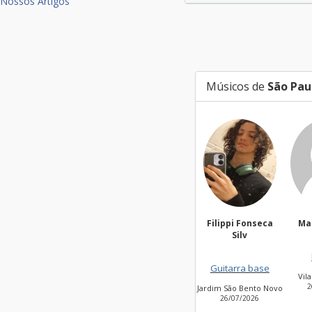
Nossos Artigos
Músicos de
São Pau
targa01
Filippi Fonseca
Ma
Silv
Guitarra base
Guitarra base
Jardim Peri Peri
Vil
06/08/2026
2
Jardim São Bento Novo
26/07/2026