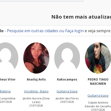
Não tem mais atualiza
lo
-
Pesquise em outras cidades
ou
Faça login
e veja sempre
teus Vitor
Anailuj Avlis
Kakocampos
PEDRO TIAGO
NASCIMEN
Bateria
Vocalista - Baixo
Guitarra base
Guitarra base
a Leopoldina
Jardim Aurora (Zona
Jardim das Flores
6/07/2026
Leste)
23/07/2026
Cidade Antônio
21/07/2026
Estevão de Carvalh
27/07/2026