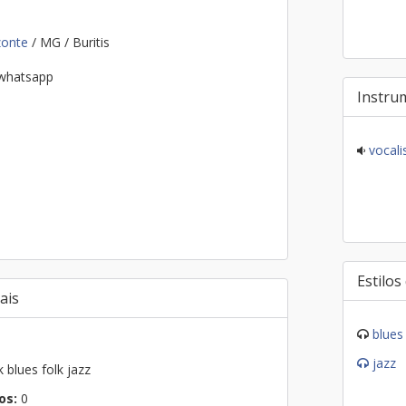
zonte
/ MG / Buritis
 whatsapp
Instru
vocalis
Estilos
ais
blues
jazz
 blues folk jazz
os:
0