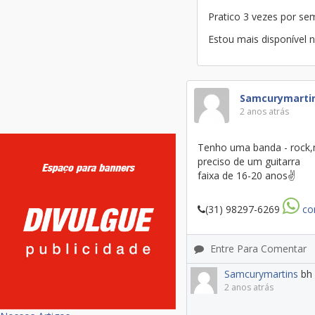
Pratico 3 vezes por s
Estou mais disponível n
Samcurymarti
2 anos atrás
Tenho uma banda - rock,
preciso de um guitarra
faixa de 16-20 anos✌️
(31) 98297-6269
co
Entre Para Comentar
Samcurymartins
bh
2 anos atrás