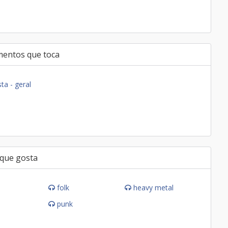
mentos que toca
ta - geral
 que gosta
folk
heavy metal
punk