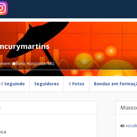
mcurymartins
omem
Belo Horizonte/MG
0
Seguindo
Seguidores
0
Fotos
Bandas em Formaç
s
Músico
vocali
ica