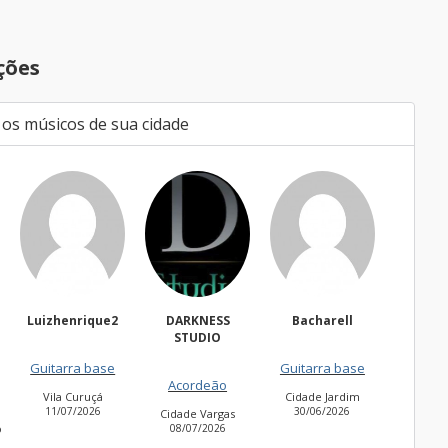
ções
 os músicos de sua cidade
Luizhenrique2
DARKNESS
Bacharell
Wal
STUDIO
Fregues
Guitarra base
Guitarra base
27/06
Acordeão
Vila Curuçá
Cidade Jardim
11/07/2026
30/06/2026
Cidade Vargas
o
08/07/2026