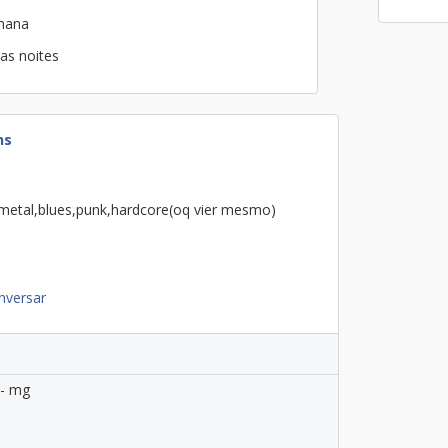
emana
as noites
ns
metal,blues,punk,hardcore(oq vier mesmo)
nversar
 - mg