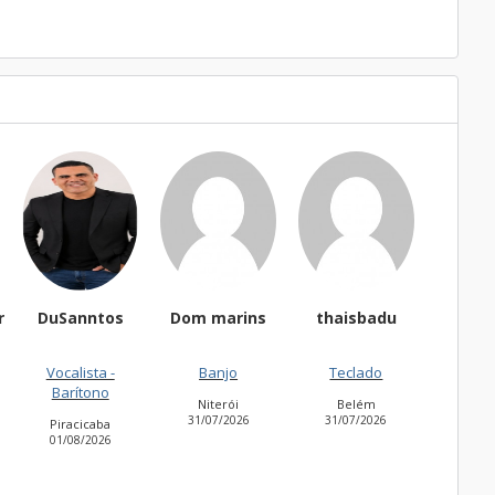
r
DuSanntos
Dom marins
thaisbadu
Fernan
Vocalista -
Banjo
Teclado
Acor
Barítono
Niterói
Belém
Ita
31/07/2026
31/07/2026
30/07
Piracicaba
01/08/2026