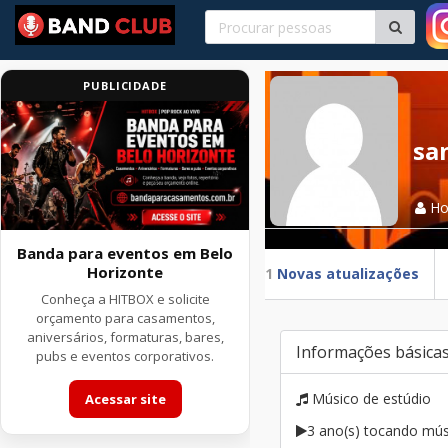
PUBLICIDADE
sa
H
Banda para eventos em Belo
Horizonte
1
Novas atualizações
Conheça a HITBOX e solicite
orçamento para casamentos,
aniversários, formaturas, bares,
Informações básica
pubs e eventos corporativos.
Músico de estúdio
Acessar site
3 ano(s) tocando mús