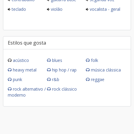
teclado
violão
vocalista - geral
Estilos que gosta
acústico
blues
folk
heavy metal
hip hop / rap
música clássica
punk
r&b
reggae
rock alternativo /
rock clássico
moderno