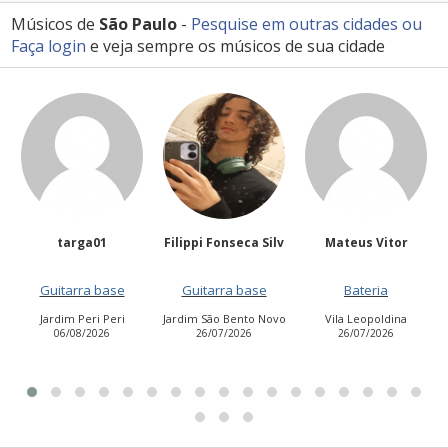
Músicos de
São Paulo
-
Pesquise em outras cidades
ou
Faça login
e veja sempre os músicos de sua cidade
Filippi Fonseca Silv
Mateus Vitor
Anailuj Avlis
e
Guitarra base
Bateria
Vocalista - Baixo
ri
Jardim São Bento Novo
Vila Leopoldina
Jardim Aurora (Zona
26/07/2026
26/07/2026
Leste)
21/07/2026