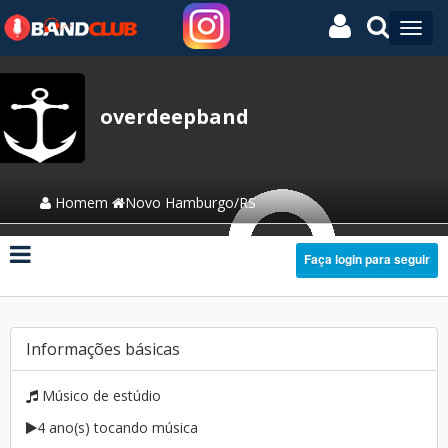
overdeepband
Homem
Novo Hamburgo/RS
Faça login para seguir
Informações básicas
Músico de estúdio
4 ano(s) tocando música